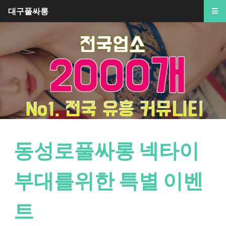
대구풀싸롱
동성로풀싸롱 넥타이
부대를위한 특별 이벤
트