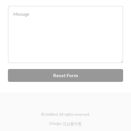
© Untitled. All rights reserved.
Design:
강남풀싸롱