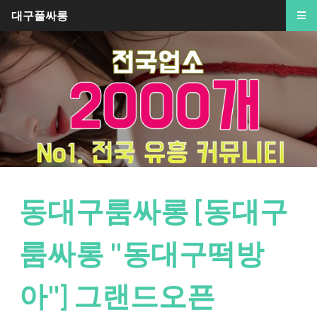
대구풀싸롱
동대구룸싸롱 [동대구
룸싸롱 "동대구떡방
아"] 그랜드오픈