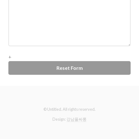
+
© Untitled. All rights reserved.
Design:
강남풀싸롱